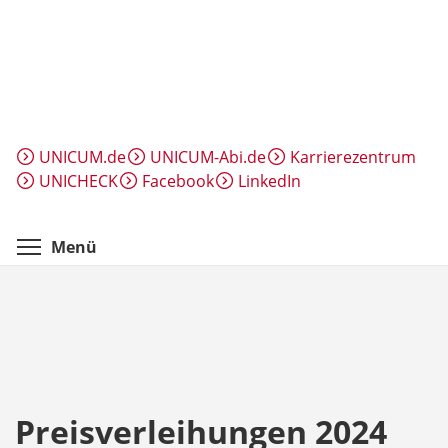
Direkt
zum
Inhalt
UNICUM.de
UNICUM-Abi.de
Karrierezentrum
UNICHECK
Facebook
LinkedIn
Menüsichtbarkeit umschalten
Menü
Preisverleihungen 2024