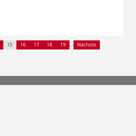
…
15
16
17
18
19
Nächste
© 2026 by UNICUM Stiftun